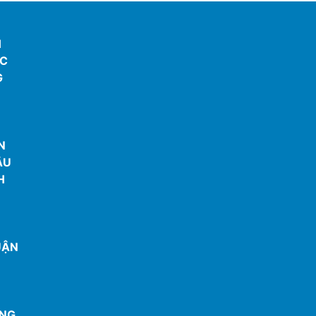
H
ẮC
G
U
N
ÂU
H
UẬN
ANG