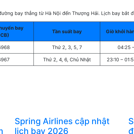
 đường bay thẳng từ Hà Nội đến Thượng Hải. Lịch bay bắt 
chuyến bay
Tần suất bay
Giờ khởi hà
HCB)
6968
Thứ 2, 3, 5, 7
04:25 
6967
Thứ 2, 4, 6, Chủ Nhật
23:10 – 01:
Spring Airlines cập nhật
S
m
lịch bay 2026
đ