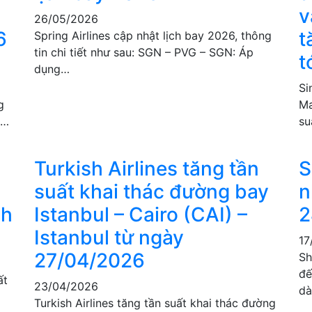
v
26/05/2026
6
t
Spring Airlines cập nhật lịch bay 2026, thông
tin chi tiết như sau: SGN – PVG – SGN: Áp
t
dụng…
Si
g
Ma
u…
su
Turkish Airlines tăng tần
S
suất khai thác đường bay
n
nh
Istanbul – Cairo (CAI) –
2
Istanbul từ ngày
17
27/04/2026
Sh
đế
ất
23/04/2026
dà
m
Turkish Airlines tăng tần suất khai thác đường