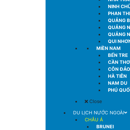
NINH CH
PHAN TH
QUẢNG B
QUẢNG 
QUẢNG N
QUI NHƠ
MIỀN NAM
BẾN TRE
CẦN THƠ
CÔN ĐẢ
HÀ TIÊN
NAM DU
PHÚ QU
Close
DU LỊCH NƯỚC NGOÀI
CHÂU Á
BRUNEI