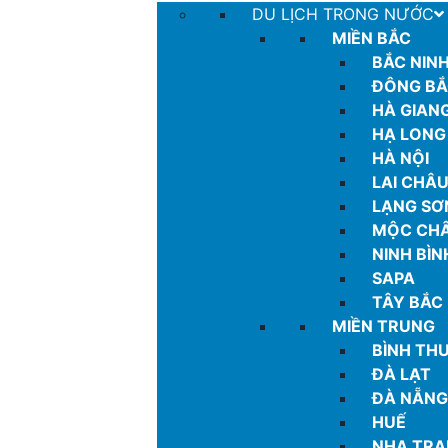
DU LỊCH TRONG NƯỚC
MIỀN BẮC
BẮC NIN
ĐÔNG B
HÀ GIAN
HẠ LONG
HÀ NỘI
LAI CHÂ
LẠNG SƠ
MỘC CH
NINH BÌN
SAPA
TÂY BẮC
MIỀN TRUNG
BÌNH TH
ĐÀ LẠT
ĐÀ NẴNG
HUẾ
NHA TR