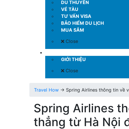
DU THUYỀN
VÉ TÀU
TƯ VẤN VISA
BẢO HIỂM DU LỊCH
MUA SẮM
Close
LIÊN HỆ
GIỚI THIỆU
Close
Travel How
→
Spring Airlines thông tin về
Spring Airlines t
thẳng từ Hà Nội 