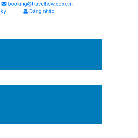
booking@travelhow.com.vn
 ký
Đăng nhập