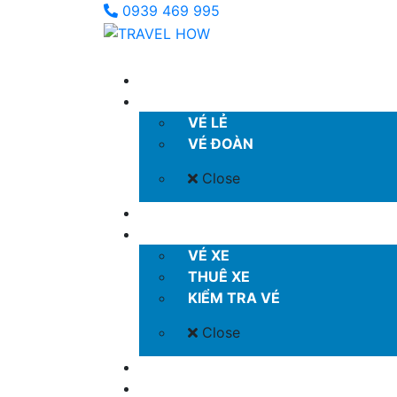
0939 469 995
TRANG CHỦ
VÉ MÁY BAY
VÉ LẺ
VÉ ĐOÀN
Close
KHÁCH SẠN
VÉ XE KHÁCH
VÉ XE
THUÊ XE
KIỂM TRA VÉ
Close
COMBO GIÁ TỐT
TOUR