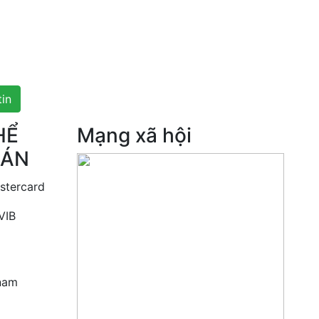
tin
HỂ
Mạng xã hội
OÁN