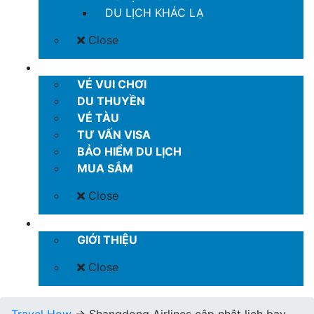
DU LỊCH KHÁC LẠ
Close
MORE
VÉ VUI CHƠI
DU THUYỀN
VÉ TÀU
TƯ VẤN VISA
BẢO HIỂM DU LỊCH
MUA SẮM
Close
LIÊN HỆ
GIỚI THIỆU
Close