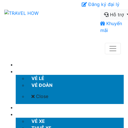
Đăng ký đại lý
Hỗ trợ
Khuyến
mãi
TRANG CHỦ
VÉ MÁY BAY
VÉ LẺ
VÉ ĐOÀN
Close
KHÁCH SẠN
VÉ XE KHÁCH
VÉ XE