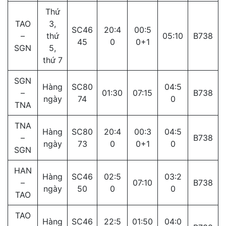
Thứ
TAO
3,
SC46
20:4
00:5
–
thứ
05:10
B738
45
0
0+1
SGN
5,
thứ 7
SGN
Hàng
SC80
04:5
–
01:30
07:15
B738
ngày
74
0
TNA
TNA
Hàng
SC80
20:4
00:3
04:5
–
B738
ngày
73
0
0+1
0
SGN
HAN
Hàng
SC46
02:5
03:2
–
07:10
B738
ngày
50
0
0
TAO
TAO
Hàng
SC46
22:5
01:50
04:0