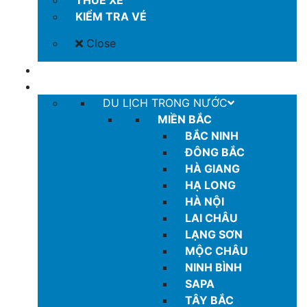
THUÊ XE
KIỂM TRA VÉ
Close
COMBO GIÁ TỐT
TOUR
DU LỊCH TRONG NƯỚC
MIỀN BẮC
BẮC NINH
ĐÔNG BẮC
HÀ GIANG
HẠ LONG
HÀ NỘI
LAI CHÂU
LẠNG SƠN
MỘC CHÂU
NINH BÌNH
SAPA
TÂY BẮC