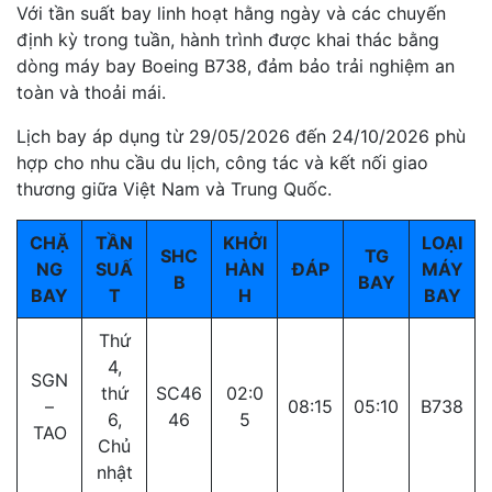
Với tần suất bay linh hoạt hằng ngày và các chuyến
định kỳ trong tuần, hành trình được khai thác bằng
dòng máy bay Boeing B738, đảm bảo trải nghiệm an
toàn và thoải mái.
Lịch bay áp dụng từ 29/05/2026 đến 24/10/2026 phù
hợp cho nhu cầu du lịch, công tác và kết nối giao
thương giữa Việt Nam và Trung Quốc.
CHẶ
TẦN
KHỞI
LOẠI
SHC
TG
NG
SUẤ
HÀN
ĐÁP
MÁY
B
BAY
BAY
T
H
BAY
Thứ
4,
SGN
thứ
SC46
02:0
–
08:15
05:10
B738
6,
46
5
TAO
Chủ
nhật