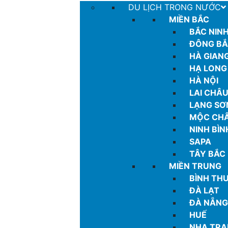
DU LỊCH TRONG NƯỚC
MIỀN BẮC
BẮC NIN
ĐÔNG B
HÀ GIAN
HẠ LONG
HÀ NỘI
LAI CHÂ
LẠNG SƠ
MỘC CH
NINH BÌN
SAPA
TÂY BẮC
MIỀN TRUNG
BÌNH TH
ĐÀ LẠT
ĐÀ NẴNG
HUẾ
NHA TR