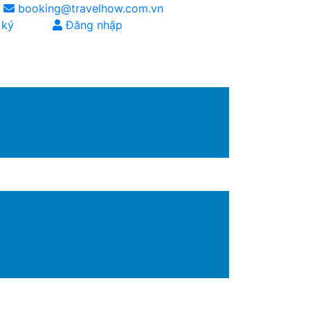
booking@travelhow.com.vn
 ký
Đăng nhập