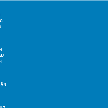
H
ẮC
G
U
N
ÂU
H
UẬN
ANG