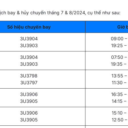
ịch bay & hủy chuyến tháng 7 & 8/2024, cụ thể như sau:
Số hiệu chuyến bay
Giờ 
3U3904
09:00 –
3U3903
19:25 –
3U3904
07:50 –
3U3903
19:35 –
3U3798
13:55 –
3U3797
11:30 –
3U3906
16:35 –
3U3905
14:15 –
3U3906
15:10 –
3U3905
12:50 –