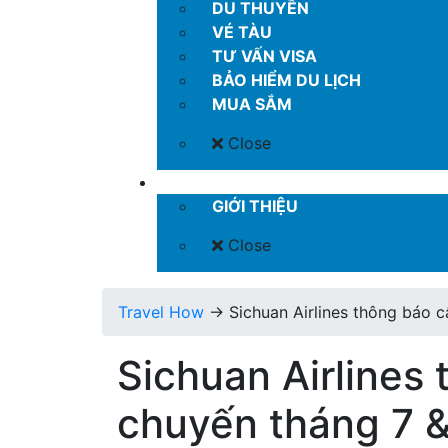
DU THUYỀN
VÉ TÀU
TƯ VẤN VISA
BẢO HIỂM DU LỊCH
MUA SẮM
Close
LIÊN HỆ
GIỚI THIỆU
Close
Travel How
→
Sichuan Airlines thông báo 
Sichuan Airlines 
chuyến tháng 7 