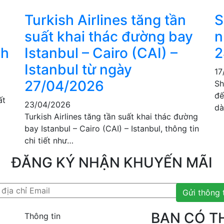
Turkish Airlines tăng tần
S
suất khai thác đường bay
n
nh
Istanbul – Cairo (CAI) –
2
Istanbul từ ngày
17
27/04/2026
Sh
đế
ất
23/04/2026
dà
m
Turkish Airlines tăng tần suất khai thác đường
bay Istanbul – Cairo (CAI) – Istanbul, thông tin
chi tiết như…
ĐĂNG KÝ NHẬN KHUYẾN MÃI
Gửi thông 
BẠN CÓ T
Thông tin