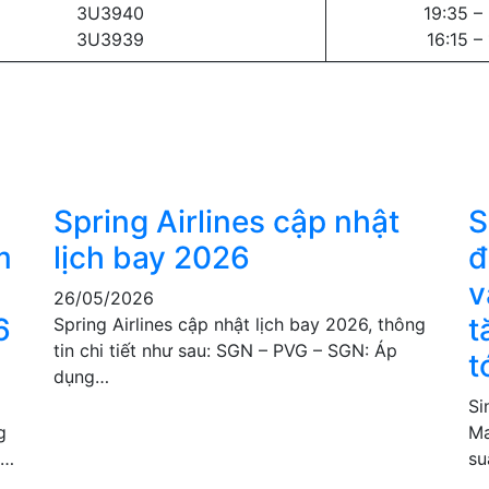
3U3940
19:35 –
3U3939
16:15 –
Spring Airlines cập nhật
S
m
lịch bay 2026
đ
v
26/05/2026
6
t
Spring Airlines cập nhật lịch bay 2026, thông
tin chi tiết như sau: SGN – PVG – SGN: Áp
t
dụng…
Si
g
Ma
u…
su