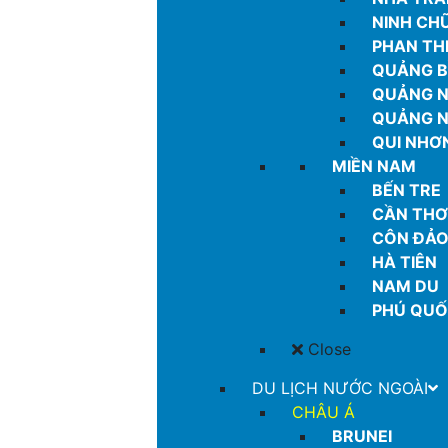
NINH CH
PHAN TH
QUẢNG B
QUẢNG 
QUẢNG N
QUI NHƠ
MIỀN NAM
BẾN TRE
CẦN THƠ
CÔN ĐẢ
HÀ TIÊN
NAM DU
PHÚ QU
Close
DU LỊCH NƯỚC NGOÀI
CHÂU Á
BRUNEI