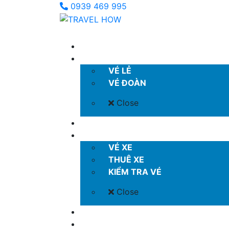
0939 469 995
TRANG CHỦ
VÉ MÁY BAY
VÉ LẺ
VÉ ĐOÀN
Close
KHÁCH SẠN
VÉ XE KHÁCH
VÉ XE
THUÊ XE
KIỂM TRA VÉ
Close
COMBO GIÁ TỐT
TOUR