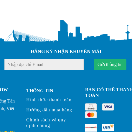
ĐĂNG KÝ NHẬN KHUYẾN MÃI
Gửi thông tin
HOW
BẠN CÓ THỂ THAN
THÔNG TIN
TOÁN
Hình thức thanh toán
ờng Tân
h, Việt
Hướng dẫn mua hàng
Chính sách và quy
định chung
.com.vn