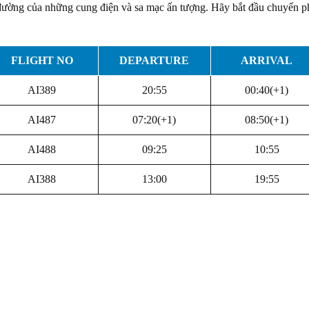
 đường của những cung điện và sa mạc ấn tượng. Hãy bắt đầu chuyến ph
FLIGHT NO
DEPARTURE
ARRIVAL
AI389
20:55
00:40(+1)
AI487
07:20(+1)
08:50(+1)
AI488
09:25
10:55
AI388
13:00
19:55