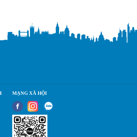
H
MẠNG XÃ HỘI