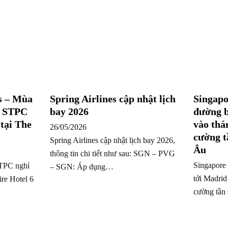
s – Mùa
Spring Airlines cập nhật lịch
Singapo
m STPC
bay 2026
đường b
tại The
vào thá
26/05/2026
cường t
Spring Airlines cập nhật lịch bay 2026,
Âu
thông tin chi tiết như sau: SGN – PVG
Singapore
STPC nghỉ
– SGN: Áp dụng…
tới Madrid
re Hotel 6
cường tần 