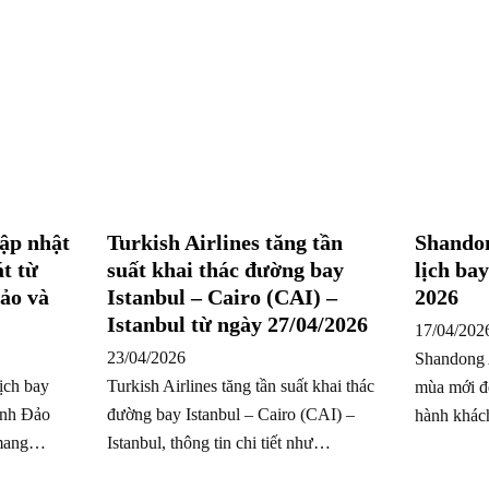
ập nhật
Turkish Airlines tăng tần
Shandon
t từ
suất khai thác đường bay
lịch ba
ảo và
Istanbul – Cairo (CAI) –
2026
Istanbul từ ngày 27/04/2026
17/04/202
23/04/2026
Shandong A
ịch bay
Turkish Airlines tăng tần suất khai thác
mùa mới đế
anh Đảo
đường bay Istanbul – Cairo (CAI) –
hành khách
 mang…
Istanbul, thông tin chi tiết như…