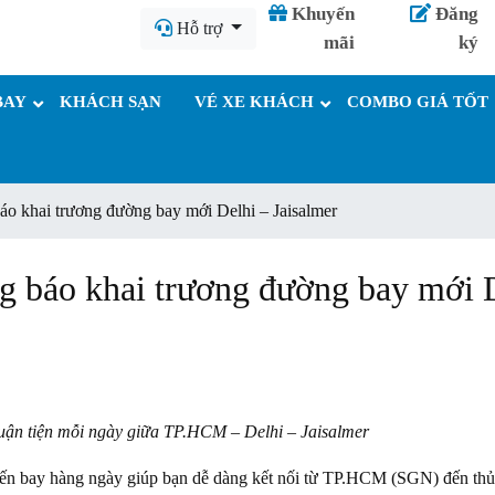
Khuyến
Đăng
Hỗ trợ
mãi
ký
BAY
KHÁCH SẠN
VÉ XE KHÁCH
COMBO GIÁ TỐT
báo khai trương đường bay mới Delhi – Jaisalmer
ng báo khai trương đường bay mới 
uận tiện mỗi ngày giữa TP.HCM – Delhi – Jaisalmer
huyến bay hàng ngày giúp bạn dễ dàng kết nối từ TP.HCM (SGN) đến thủ