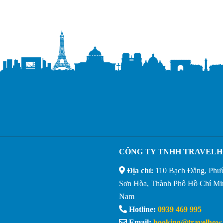
CÔNG TY TNHH TRAVEL
Địa chỉ:
110 Bạch Đằng, Phư
Sơn Hòa, Thành Phố Hồ Chí Min
Nam
Hotline:
0939 469 995
Email:
booking@travelhow