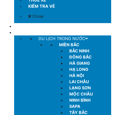
THUÊ XE
KIỂM TRA VÉ
Close
COMBO GIÁ TỐT
TOUR
DU LỊCH TRONG NƯỚC
MIỀN BẮC
BẮC NINH
ĐÔNG BẮC
HÀ GIANG
HẠ LONG
HÀ NỘI
LAI CHÂU
LẠNG SƠN
MỘC CHÂU
NINH BÌNH
SAPA
TÂY BẮC