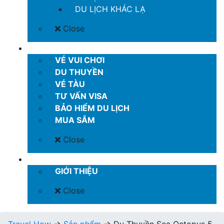
DU LỊCH KHÁC LẠ
Close
MORE
VÉ VUI CHƠI
DU THUYỀN
VÉ TÀU
TƯ VẤN VISA
BẢO HIỂM DU LỊCH
MUA SẮM
Close
LIÊN HỆ
GIỚI THIỆU
Close