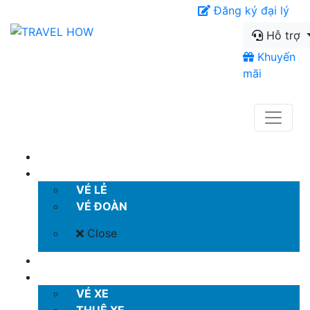
Đăng ký đại lý
Hỗ trợ
Khuyến
mãi
TRANG CHỦ
VÉ MÁY BAY
VÉ LẺ
VÉ ĐOÀN
Close
KHÁCH SẠN
VÉ XE KHÁCH
VÉ XE