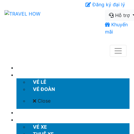
Đăng ký đại lý
Hỗ trợ
Khuyến
mãi
TRANG CHỦ
VÉ MÁY BAY
VÉ LẺ
VÉ ĐOÀN
Close
KHÁCH SẠN
VÉ XE KHÁCH
VÉ XE