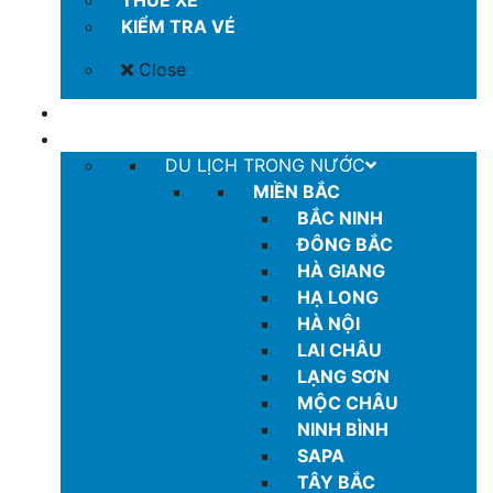
THUÊ XE
KIỂM TRA VÉ
Close
COMBO GIÁ TỐT
TOUR
DU LỊCH TRONG NƯỚC
MIỀN BẮC
BẮC NINH
ĐÔNG BẮC
HÀ GIANG
HẠ LONG
HÀ NỘI
LAI CHÂU
LẠNG SƠN
MỘC CHÂU
NINH BÌNH
SAPA
TÂY BẮC