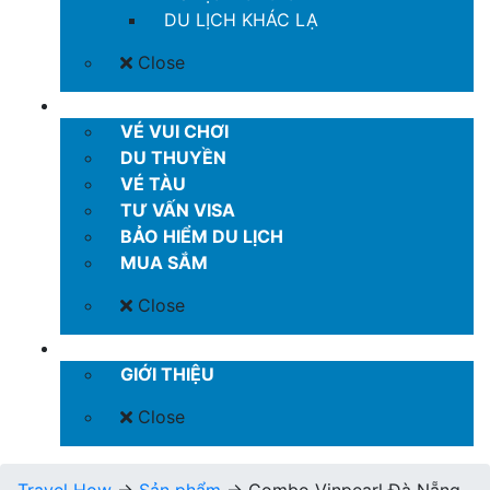
DU LỊCH KHÁC LẠ
Close
MORE
VÉ VUI CHƠI
DU THUYỀN
VÉ TÀU
TƯ VẤN VISA
BẢO HIỂM DU LỊCH
MUA SẮM
Close
LIÊN HỆ
GIỚI THIỆU
Close