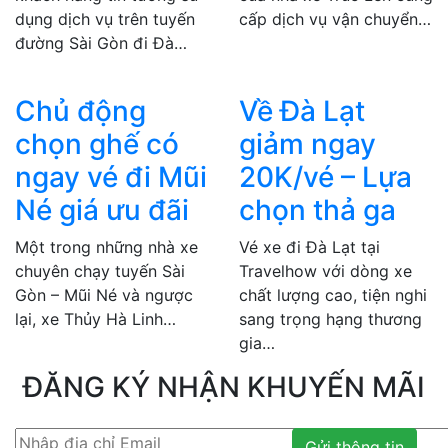
dụng dịch vụ trên tuyến
cấp dịch vụ vận chuyển…
đường Sài Gòn đi Đà…
Chủ động
Về Đà Lạt
chọn ghế có
giảm ngay
ngay vé đi Mũi
20K/vé – Lựa
Né giá ưu đãi
chọn thả ga
Một trong những nhà xe
Vé xe đi Đà Lạt tại
chuyên chạy tuyến Sài
Travelhow với dòng xe
Gòn – Mũi Né và ngược
chất lượng cao, tiện nghi
lại, xe Thủy Hà Linh…
sang trọng hạng thương
gia…
ĐĂNG KÝ NHẬN KHUYẾN MÃI
Gửi thông tin