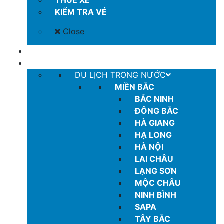
THUÊ XE
KIỂM TRA VÉ
Close
COMBO GIÁ TỐT
TOUR
DU LỊCH TRONG NƯỚC
MIỀN BẮC
BẮC NINH
ĐÔNG BẮC
HÀ GIANG
HẠ LONG
HÀ NỘI
LAI CHÂU
LẠNG SƠN
MỘC CHÂU
NINH BÌNH
SAPA
TÂY BẮC