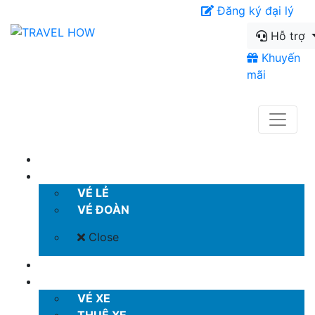
Đăng ký đại lý
Hỗ trợ
Khuyến
mãi
TRANG CHỦ
VÉ MÁY BAY
VÉ LẺ
VÉ ĐOÀN
Close
KHÁCH SẠN
VÉ XE KHÁCH
VÉ XE